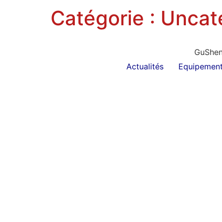
Catégorie :
Uncat
GuShen 
Actualités
Equipemen