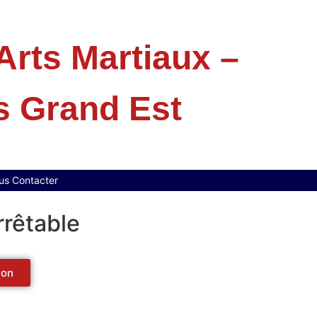
rts Martiaux –
s Grand Est
us Contacter
rrêtable
ion