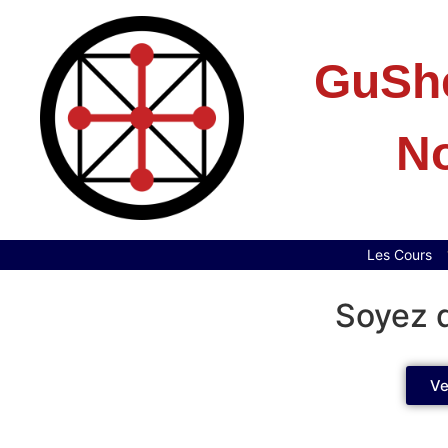
GuShe
No
Les Cours
Soyez d
Ve